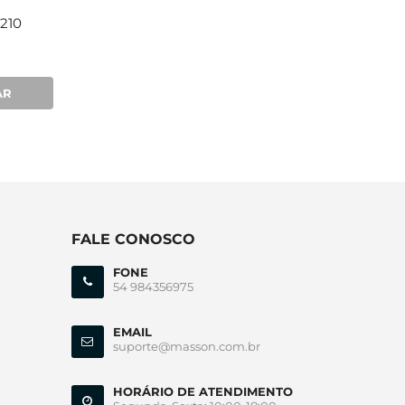
210
Solar Masson 3340
Armação Masson 52
R$589,00
R$489,00
AR
COMPRAR
COMPRA
FALE CONOSCO
FONE
54 984356975
EMAIL
suporte@masson.com.br
HORÁRIO DE ATENDIMENTO