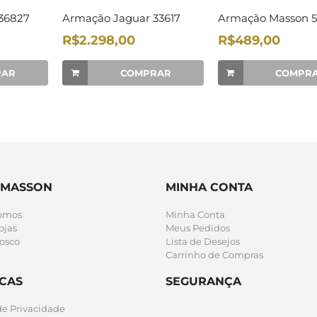
36827
Armação Jaguar 33617
Armação Masson 5
R$2.298,00
R$489,00
RAR
COMPRAR
COMPR
 MASSON
MINHA CONTA
omos
Minha Conta
ojas
Meus Pedidos
osco
Lista de Desejos
Carrinho de Compras
ICAS
SEGURANÇA
 de Privacidade