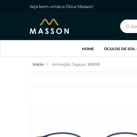
Seja bem-vindo a Ótica Masson!
HOME
ÓCULOS DE SOL
Início
Armação Jaguar 36808