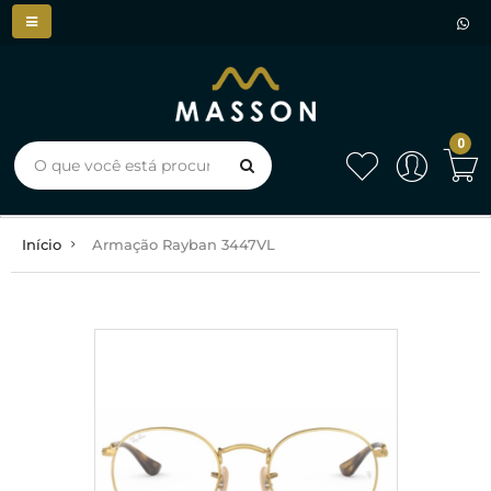
0
Início
Armação Rayban 3447VL