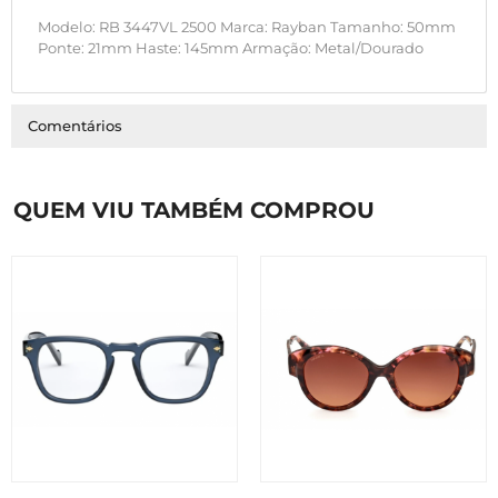
Modelo: RB 3447VL 2500 Marca: Rayban Tamanho: 50mm
Ponte: 21mm Haste: 145mm Armação: Metal/Dourado
Comentários
QUEM VIU TAMBÉM COMPROU