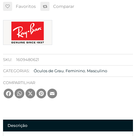
Favoritos
Comparar
SKU:
1609480621
CATEGORIAS:
Óculos de Grau
,
Feminino
,
Masculino
COMPARTILHAR
Facebook
WhatsApp
X
Pinterest
Email
Descrição