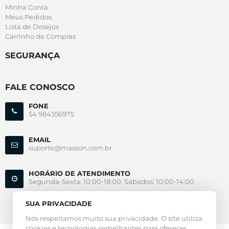
Minha Conta
Meus Pedidos
Lista de Desejos
Carrinho de Compras
SEGURANÇA
FALE CONOSCO
FONE
54 984356975
EMAIL
suporte@masson.com.br
HORÁRIO DE ATENDIMENTO
Segunda-Sexta: 10:00-18:00. Sábados: 10:00-14:00
SUA PRIVACIDADE
Nós respeitamos muito sua privacidade. O site utiliza
cookies e tecnologias semelhantes para oferecer