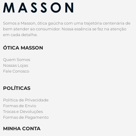
Somos a Masson, ótica gaúcha com uma trajetória centenária de
bem atender ao consumidor. Nossa essência se faz na atenção
em cada detalhe.
ÓTICA MASSON
Quem Somos
Nossas Lojas
Fale Conosco
POLÍTICAS
Política de Privacidade
Formas de Envio
Trocas e Devoluções
Formas de Pagamento
MINHA CONTA