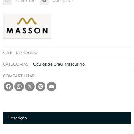
Favoritos
Comparar
SKU:
1671630524
CATEGORIAS:
Óculos de Grau
,
Masculino
COMPARTILHAR
Facebook
WhatsApp
X
Pinterest
Email
Descrição