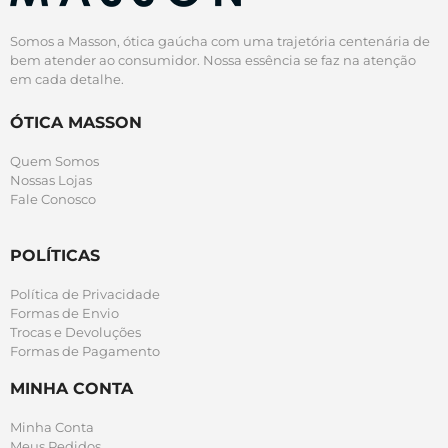
Somos a Masson, ótica gaúcha com uma trajetória centenária de
bem atender ao consumidor. Nossa essência se faz na atenção
em cada detalhe.
ÓTICA MASSON
Quem Somos
Nossas Lojas
Fale Conosco
POLÍTICAS
Política de Privacidade
Formas de Envio
Trocas e Devoluções
Formas de Pagamento
MINHA CONTA
Minha Conta
Meus Pedidos