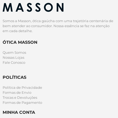
Somos a Masson, ótica gaúcha com uma trajetória centenária de
bem atender ao consumidor. Nossa essência se faz na atenção
em cada detalhe.
ÓTICA MASSON
Quem Somos
Nossas Lojas
Fale Conosco
POLÍTICAS
Política de Privacidade
Formas de Envio
Trocas e Devoluções
Formas de Pagamento
MINHA CONTA