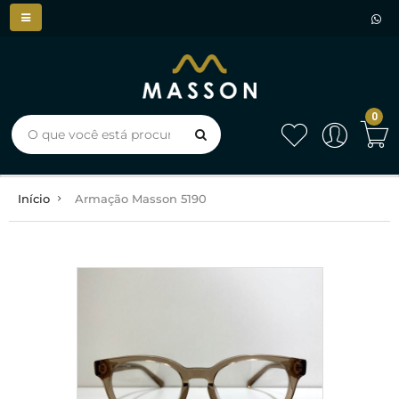
0
Início
Armação Masson 5190