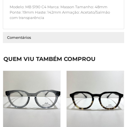
Modelo: MB 5190 C4 Marca: Masson Tamanho: 48mm
Ponte: 19mm Haste: 142mm Armação: Acetato/Salmão
com transparência
Comentários
QUEM VIU TAMBÉM COMPROU