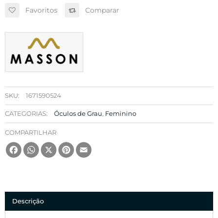
Favoritos
Comparar
SKU:
1671590524
CATEGORIAS:
Óculos de Grau
,
Feminino
COMPARTILHAR
Facebook
WhatsApp
X
Pinterest
Email
Descrição