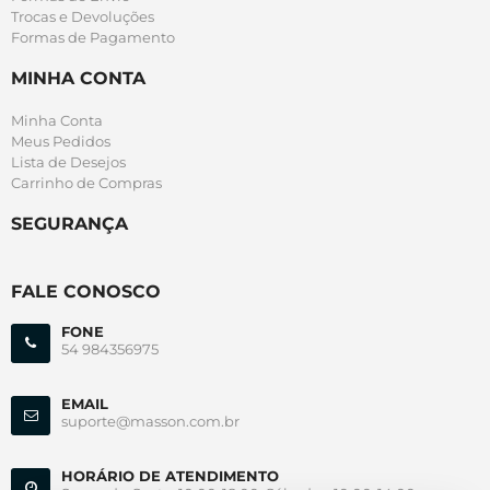
Trocas e Devoluções
Formas de Pagamento
MINHA CONTA
Minha Conta
Meus Pedidos
Lista de Desejos
Carrinho de Compras
SEGURANÇA
FALE CONOSCO
FONE
54 984356975
EMAIL
suporte@masson.com.br
HORÁRIO DE ATENDIMENTO