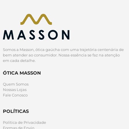
Somos a Masson, ótica gaúcha com uma trajetória centenária de
bem atender ao consumidor. Nossa essência se faz na atenção
em cada detalhe.
ÓTICA MASSON
Quem Somos
Nossas Lojas
Fale Conosco
POLÍTICAS
Política de Privacidade
Formas de Envio