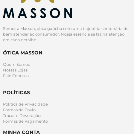
Somos a Masson, ótica gaúcha com uma trajetória centenária de
bem atender ao consumidor. Nossa essência se faz na atenção
em cada detalhe.
ÓTICA MASSON
Quem Somos
Nossas Lojas
Fale Conosco
POLÍTICAS
Política de Privacidade
Formas de Envio
Trocas e Devoluções
Formas de Pagamento
MINHA CONTA