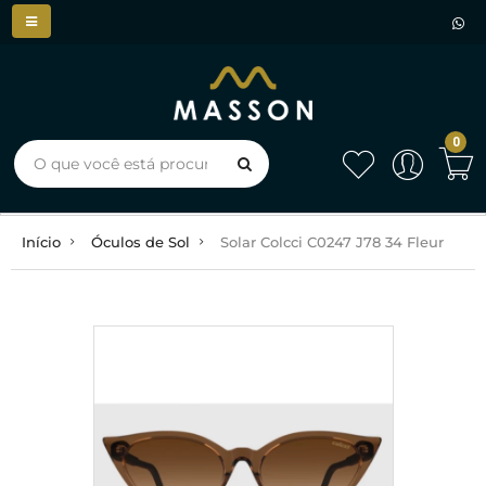
0
Início
Óculos de Sol
Solar Colcci C0247 J78 34 Fleur