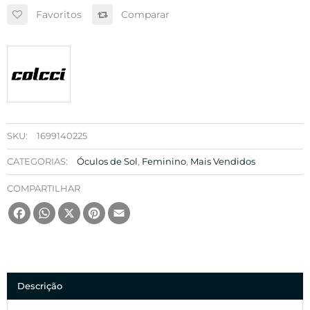
Favoritos
Comparar
SKU:
1699140225
CATEGORIAS:
Óculos de Sol
,
Feminino
,
Mais Vendidos
COMPARTILHAR
Facebook
WhatsApp
X
Pinterest
Email
Descrição