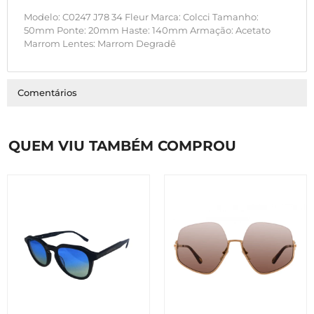
Modelo: C0247 J78 34 Fleur Marca: Colcci Tamanho:
50mm Ponte: 20mm Haste: 140mm Armação: Acetato
Marrom Lentes: Marrom Degradê
Comentários
QUEM VIU TAMBÉM COMPROU