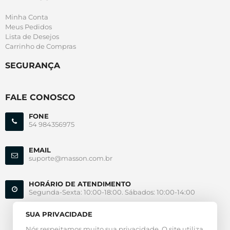
Minha Conta
Meus Pedidos
Lista de Desejos
Carrinho de Compras
SEGURANÇA
FALE CONOSCO
FONE
54 984356975
EMAIL
suporte@masson.com.br
HORÁRIO DE ATENDIMENTO
Segunda-Sexta: 10:00-18:00. Sábados: 10:00-14:00
SUA PRIVACIDADE
Nós respeitamos muito sua privacidade. O site utiliza