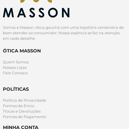
Somos a Masson, ótica gaúcha com uma trajetória centenária de
bem atender ao consumidor. Nossa essência se faz na atenção
em cada detalhe.
ÓTICA MASSON
Quem Somos
Nossas Lojas
Fale Conosco
POLÍTICAS
Política de Privacidade
Formas de Envio
Trocas e Devoluções
Formas de Pagamento
MINHA CONTA