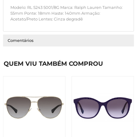
Modelo: RL 5243 5001/8G Marca: Ralph Lauren Tamanho:
55mm Ponte: 18mm Haste: 140mm Armação:
Acetato/Preto Lentes: Cinza degradê
Comentários
QUEM VIU TAMBÉM COMPROU