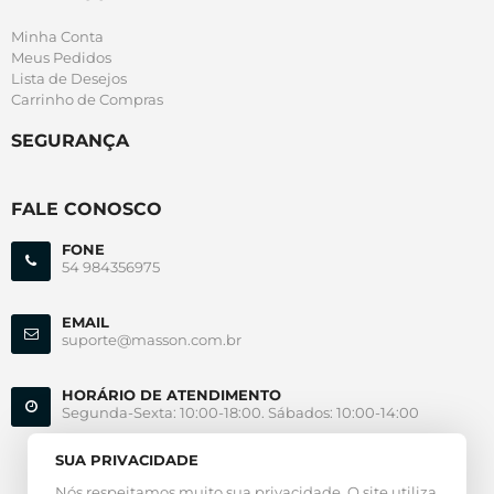
Minha Conta
Meus Pedidos
Lista de Desejos
Carrinho de Compras
SEGURANÇA
FALE CONOSCO
FONE
54 984356975
EMAIL
suporte@masson.com.br
HORÁRIO DE ATENDIMENTO
Segunda-Sexta: 10:00-18:00. Sábados: 10:00-14:00
SUA PRIVACIDADE
Nós respeitamos muito sua privacidade. O site utiliza