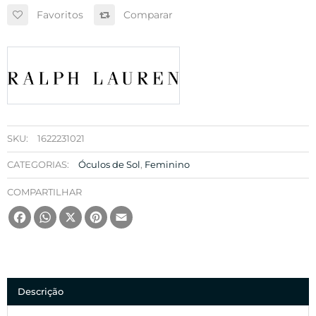
Favoritos
Comparar
SKU:
1622231021
CATEGORIAS:
Óculos de Sol
,
Feminino
COMPARTILHAR
Facebook
WhatsApp
X
Pinterest
Email
Descrição