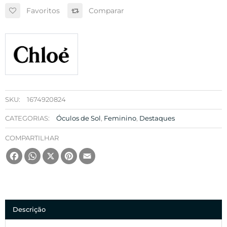
Favoritos
Comparar
SKU:
1674920824
CATEGORIAS:
Óculos de Sol
,
Feminino
,
Destaques
COMPARTILHAR
Facebook
WhatsApp
X
Pinterest
Email
Descrição