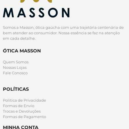
Somos a Masson, ótica gaúcha com uma trajetória centenária de
bem atender ao consumidor. Nossa essência se faz na atenção
em cada detalhe.
ÓTICA MASSON
Quem Somos
Nossas Lojas
Fale Conosco
POLÍTICAS
Política de Privacidade
Formas de Envio
Trocas e Devoluções
Formas de Pagamento
MINHA CONTA