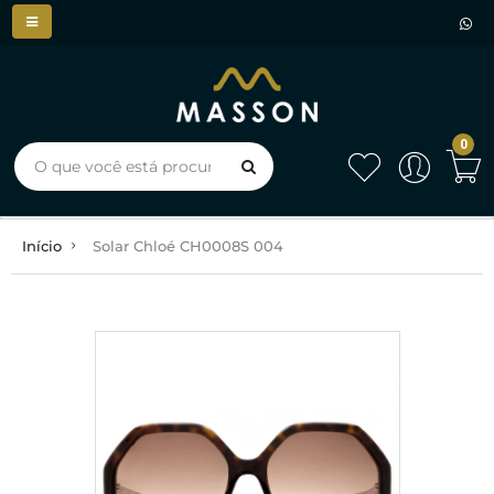
0
Início
Solar Chloé CH0008S 004