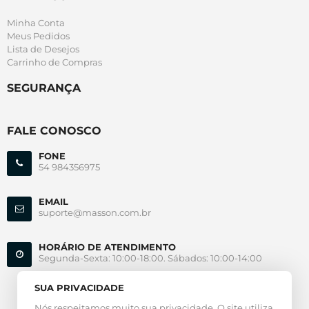
Minha Conta
Meus Pedidos
Lista de Desejos
Carrinho de Compras
SEGURANÇA
FALE CONOSCO
FONE
54 984356975
EMAIL
suporte@masson.com.br
HORÁRIO DE ATENDIMENTO
Segunda-Sexta: 10:00-18:00. Sábados: 10:00-14:00
SUA PRIVACIDADE
Nós respeitamos muito sua privacidade. O site utiliza