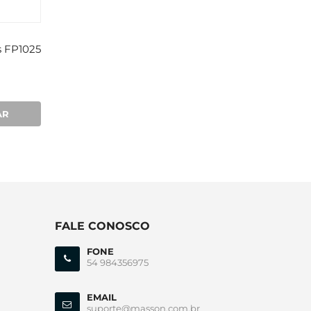
s FP1025
Solar Femme Paris
Solar Femme Paris
FP1002 C2 Polarizado
FP1002 C1 Polariza
R$798,00
R$798,00
AR
COMPRAR
COMPRA
FALE CONOSCO
FONE
54 984356975
EMAIL
suporte@masson.com.br