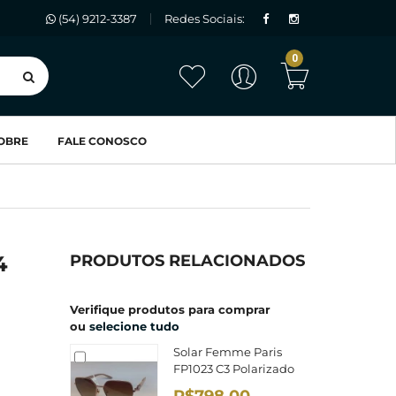
(54) 9212-3387
Redes Sociais:
0
OBRE
FALE CONOSCO
4
PRODUTOS RELACIONADOS
Verifique produtos para comprar
ou
selecione tudo
Solar Femme Paris
FP1023 C3 Polarizado