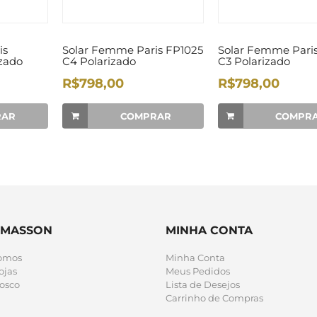
is
Solar Femme Paris FP1025
Solar Femme Pari
zado
C4 Polarizado
C3 Polarizado
R$798,00
R$798,00
RAR
COMPRAR
COMPR
 MASSON
MINHA CONTA
omos
Minha Conta
ojas
Meus Pedidos
osco
Lista de Desejos
Carrinho de Compras