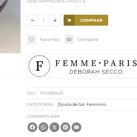
Solar Femme Paris FP1023 C4
COMPRAR
Favoritos
Comparar
SKU:
1703580425
CATEGORIAS:
Óculos de Sol
,
Feminino
COMPARTILHAR
Facebook
WhatsApp
X
Pinterest
Email