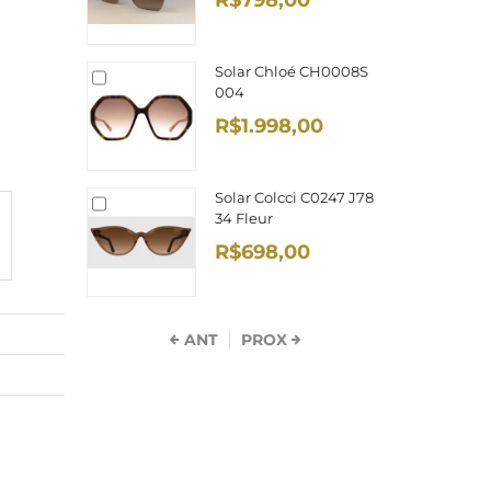
R$798,00
Solar Chloé CH0008S
004
R$1.998,00
Solar Colcci C0247 J78
34 Fleur
R$698,00
ANT
PROX