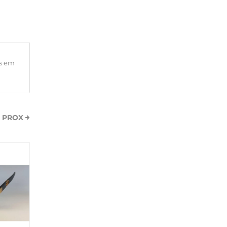
s em
PROX