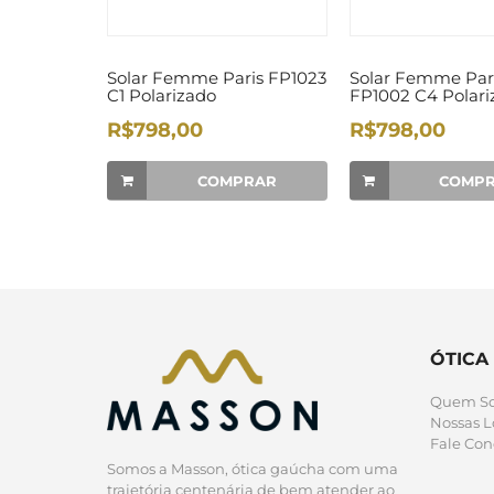
Solar Femme Paris FP1023
Solar Femme Par
C1 Polarizado
FP1002 C4 Polari
R$798,00
R$798,00
COMPRAR
COMP
ÓTICA
Quem S
Nossas L
Fale Con
Somos a Masson, ótica gaúcha com uma
trajetória centenária de bem atender ao