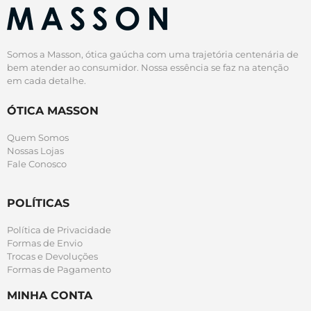
Somos a Masson, ótica gaúcha com uma trajetória centenária de
bem atender ao consumidor. Nossa essência se faz na atenção
em cada detalhe.
ÓTICA MASSON
Quem Somos
Nossas Lojas
Fale Conosco
POLÍTICAS
Política de Privacidade
Formas de Envio
Trocas e Devoluções
Formas de Pagamento
MINHA CONTA