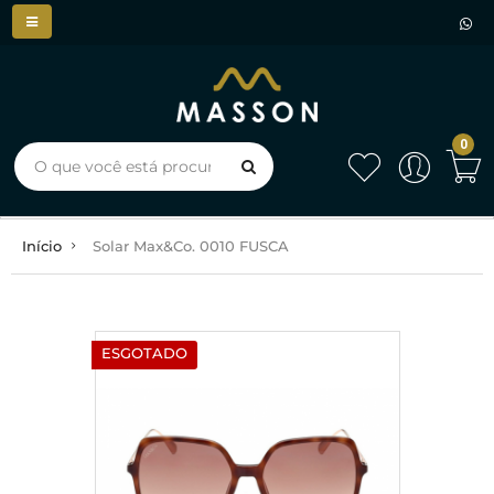
0
Início
Solar Max&Co. 0010 FUSCA
ESGOTADO