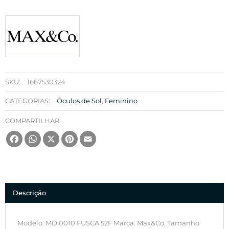
SKU:
1667530324
CATEGORIAS:
Óculos de Sol
,
Feminino
COMPARTILHAR
Facebook
WhatsApp
X
Pinterest
Email
Descrição
Modelo: MO 0010 FUSCA 52F Marca: Max&Co. Tamanho: